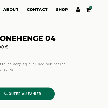
0
ABOUT
CONTACT
SHOP
TONEHENGE 04
00
€
ite et acrylique diluée sur papier
x 42 cm
ehenge
AJOUTER AU PANIER
ity