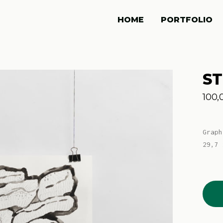
HOME
PORTFOLIO
S
100,
Graph
29,7 
Ston
04
quant